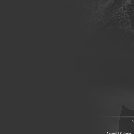
S
Accueil |
Galerie |