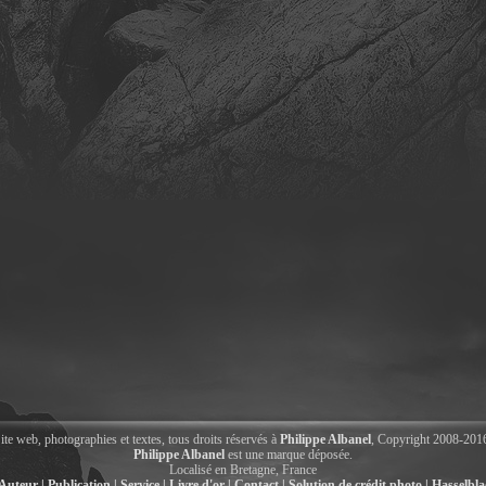
ite web, photographies et textes, tous droits réservés à
Philippe Albanel
, Copyright 2008-201
Philippe Albanel
est une marque déposée.
Localisé en Bretagne, France
Auteur |
Publication |
Service |
Livre d'or |
Contact |
Solution de crédit photo |
Hasselbl