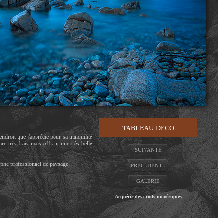
TABLEAU DECO
ndroit que j'apprécie pour sa tranquilité
re très frais mais offrant une très belle
SUIVANTE
aphe professionnel de paysage
PRECEDENTE
GALERIE
Acquérir des droits numériques