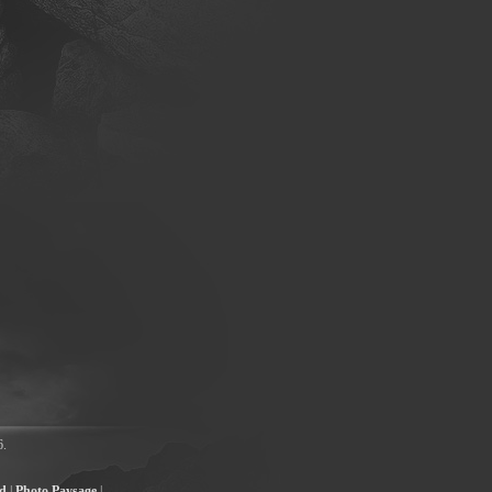
6.
ad
|
Photo Paysage
|