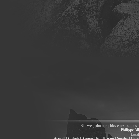
Site web, photographies et textes, tous 
Philippe Al
Local
Accueil |
Galerie |
Auteur |
Publication |
Service |
Livre