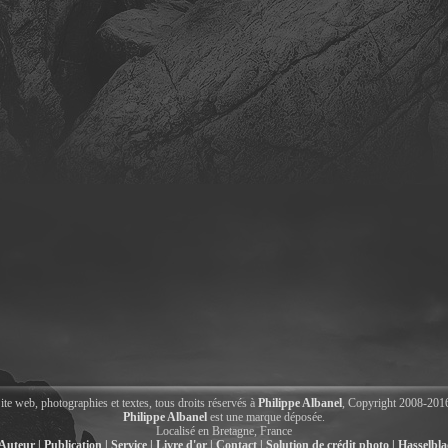
ite web, photographies et textes, tous droits réservés à
Philippe Albanel
, Copyright 2008-201
Philippe Albanel
est une marque déposée.
Localisé en Bretagne, France
Auteur |
Publication |
Service |
Livre d'or |
Contact |
Solution de crédit photo |
Hasselbl