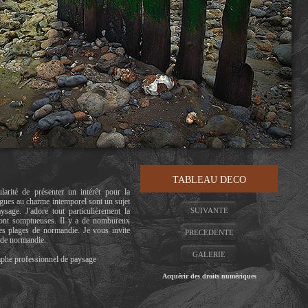
TABLEAU DECO
larité de présenter un intérêt pour la
gues au charme intemporel sont un sujet
sage. J'adore tout particulièrement la
SUIVANTE
sont somptueuses. Il y a de nombureux
es plages de normandie. Je vous invite
PRECEDENTE
 de normandie.
GALERIE
aphe professionnel de paysage
Acquérir des droits numériques