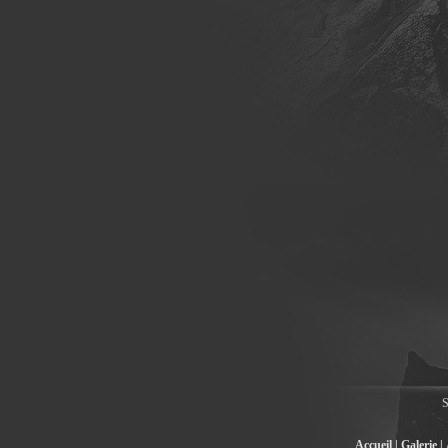
S
Accueil |
Galerie |