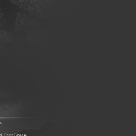
6.
ad
|
Photo Paysage
|