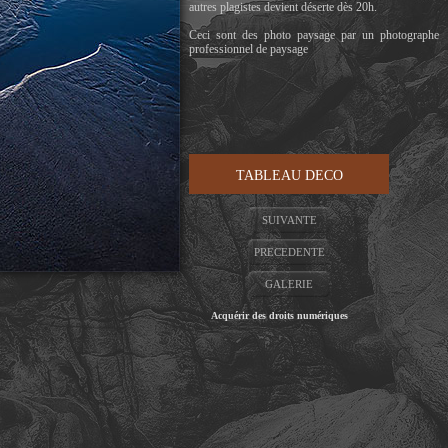
autres plagistes devient déserte dès 20h.
Ceci sont des photo paysage par un photographe
professionnel de paysage
TABLEAU DECO
SUIVANTE
PRECEDENTE
GALERIE
Acquérir des droits numériques