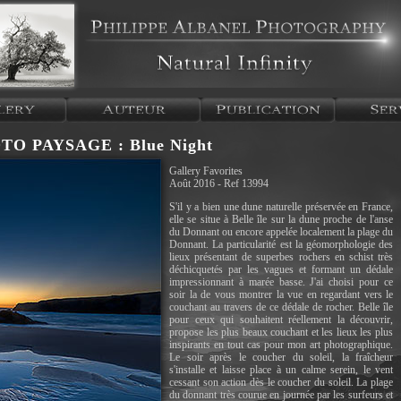
TO PAYSAGE : Blue Night
Gallery Favorites
Août 2016 - Ref 13994
S'il y a bien une dune naturelle préservée en France,
elle se situe à Belle île sur la dune proche de l'anse
du Donnant ou encore appelée localement la plage du
Donnant. La particularité est la géomorphologie des
lieux présentant de superbes rochers en schist très
déchicquetés par les vagues et formant un dédale
impressionnant à marée basse. J'ai choisi pour ce
soir la de vous montrer la vue en regardant vers le
couchant au travers de ce dédale de rocher. Belle île
pour ceux qui souhaitent réellement la découvrir,
propose les plus beaux couchant et les lieux les plus
inspirants en tout cas pour mon art photographique.
Le soir après le coucher du soleil, la fraîcheur
s'installe et laisse place à un calme serein, le vent
cessant son action dès le coucher du soleil. La plage
du donnant très courue en journée par les surfeurs et