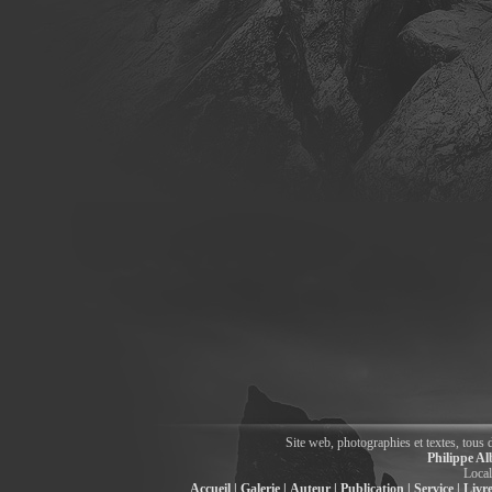
Site web, photographies et textes, tous 
Philippe Al
Local
Accueil |
Galerie |
Auteur |
Publication |
Service |
Livre